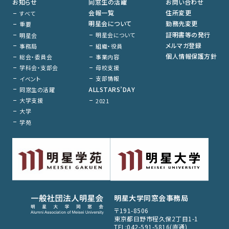
お知らせ
同窓生の活躍
お問い合わせ
会報一覧
住所変更
すべて
明星会について
勤務先変更
重要
証明書等の発行
明星会について
明星会
メルマガ登録
組織・役員
事務局
個人情報保護方針
事業内容
総会・委員会
母校支援
学科会・支部会
支部情報
イベント
ALLSTARS’DAY
同窓生の活躍
大学支援
2021
大学
学苑
明星大学同窓会事務局
〒191-8506
東京都日野市程久保2丁目1-1
TEL:042-591-5816(直通)