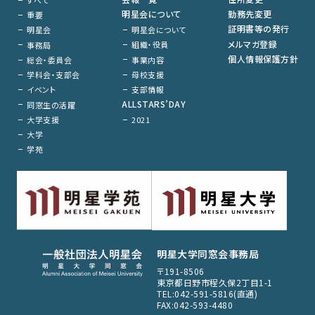
明星会について
勤務先変更
重要
証明書等の発行
明星会について
明星会
メルマガ登録
組織・役員
事務局
個人情報保護方針
事業内容
総会・委員会
母校支援
学科会・支部会
支部情報
イベント
ALLSTARS’DAY
同窓生の活躍
大学支援
2021
大学
学苑
明星大学同窓会事務局
〒191-8506
東京都日野市程久保2丁目1-1
TEL:042-591-5816(直通)
FAX:042-593-4480