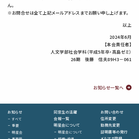
ん。
※お問合せは全て上記メールアドレスまでお願い申し上げます。
以上
2024年6月
【本会責任者】
人文学部社会学科（平成5年卒・高島ゼミ）
26期 後藤 信夫89Ｈ3－061
お知らせ一覧へ
お知らせ
同窓生の活躍
お問い合わせ
会報一覧
住所変更
すべて
明星会について
勤務先変更
重要
証明書等の発行
明星会について
明星会
メルマガ登録
組織・役員
事務局