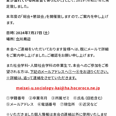
愛が溢れている同窓会でありたい。」
として、2019（令和1）年に発
足致しました。
本年度の「総会+懇談会」を開催致しますので、ご案内を申し上げ
ます。
日時：2024年7月27日（土）
場所：立川周辺
本会へご連絡をいただいております皆様へは、既にメールで詳細
をご案内申し上げました。ご確認をお願い申し上げます。
また社会学科・人間社会学科の卒業生で、本会へのご参加をご希
望される方は、
下記のメールアドレスへ①～⑧をお送りください。
※詳細は、追って連絡をさせていただきます。
meisei-u.sociology-kai@ha.hocoroco.ne.jp
①学籍番号 ②卒業年月 ③所属ゼミ ④氏名（旧姓含む）
⑤メールアドレス ⑥電話番号 ⑦現住所 ⑧近況など
※いただきました個人情報は本会の連絡以外に使用いたしませ