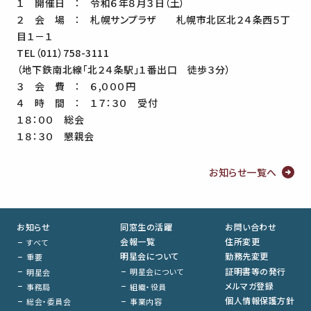
１ 開催日 ： 令和６年８月３日（土）
２ 会 場 ： 札幌サンプラザ 札幌市北区北２４条西５丁
目１－１
TEL（011）758-3111
（地下鉄南北線「北２４条駅」１番出口 徒歩３分）
３ 会 費 ： ６,０００円
４ 時 間 ： １７：３０ 受付
１８：００ 総会
１８：３０ 懇親会
お知らせ一覧へ
お知らせ
同窓生の活躍
お問い合わせ
会報一覧
住所変更
すべて
明星会について
勤務先変更
重要
証明書等の発行
明星会について
明星会
メルマガ登録
組織・役員
事務局
個人情報保護方針
事業内容
総会・委員会