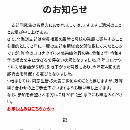
のお知らせ
支部同窓生の皆様方におかれましては、ますますご清栄のこと
とお慶び申し上げます。
さて、北海道支部は会員相互の親睦と母校の発展に寄与すること
を目的として２年に一度の支部定期総会を開催致して来たところ
ですが、昨今のコロナウイルス感染症流行の為、令和２年・令和４
年の総会を中止せざるを得ない状況となりました。昨年コロナウ
イルス感染症が５類に引き下がった背景もあり、今年第４回の支
部総会を開催する運びとなりました。
つきましては、同窓生皆様大変ご多忙中のことと存じますが、万障
繰り合わせの上ご参会下さいますようお願い申し上げます。
なお、参加を希望される方は７月20日（土）までにお申込みくださ
い。
お申し込みはこちらから→
記