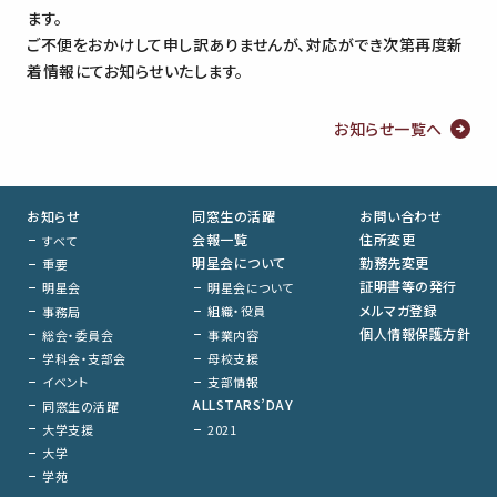
ます。
ご不便をおかけして申し訳ありませんが、対応ができ次第再度新
着情報にてお知らせいたします。
お知らせ一覧へ
お知らせ
同窓生の活躍
お問い合わせ
会報一覧
住所変更
すべて
明星会について
勤務先変更
重要
証明書等の発行
明星会について
明星会
メルマガ登録
組織・役員
事務局
個人情報保護方針
事業内容
総会・委員会
母校支援
学科会・支部会
支部情報
イベント
ALLSTARS’DAY
同窓生の活躍
大学支援
2021
大学
学苑