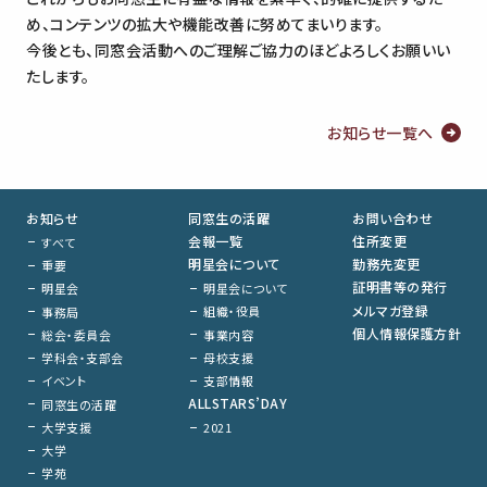
め、コンテンツの拡大や機能改善に努めてまいります。
今後とも、同窓会活動へのご理解ご協力のほどよろしくお願いい
たします。
お知らせ一覧へ
お知らせ
同窓生の活躍
お問い合わせ
会報一覧
住所変更
すべて
明星会について
勤務先変更
重要
証明書等の発行
明星会について
明星会
メルマガ登録
組織・役員
事務局
個人情報保護方針
事業内容
総会・委員会
母校支援
学科会・支部会
支部情報
イベント
ALLSTARS’DAY
同窓生の活躍
大学支援
2021
大学
学苑