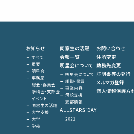
お知らせ
同窓生の活躍
お問い合わせ
会報一覧
住所変更
すべて
重要
明星会について
勤務先変更
明星会
証明書等の発行
明星会について
事務局
組織・役員
メルマガ登録
総会・委員会
事業内容
個人情報保護方
学科会・支部会
母校支援
イベント
支部情報
同窓生の活躍
ALLSTARS’DAY
大学支援
2021
大学
学苑