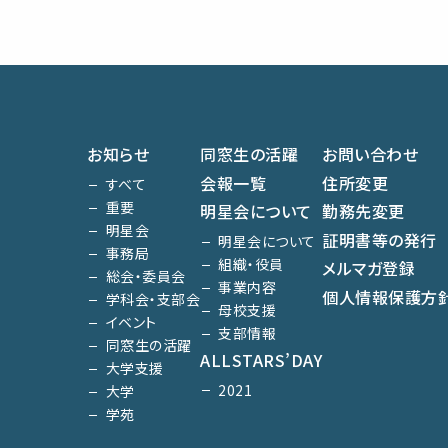
お知らせ
同窓生の活躍
お問い合わせ
会報一覧
住所変更
すべて
重要
明星会について
勤務先変更
明星会
証明書等の発行
明星会について
事務局
組織・役員
メルマガ登録
総会・委員会
事業内容
個人情報保護方
学科会・支部会
母校支援
イベント
支部情報
同窓生の活躍
ALLSTARS’DAY
大学支援
2021
大学
学苑