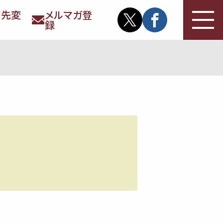
務先変
メルマガ登
録