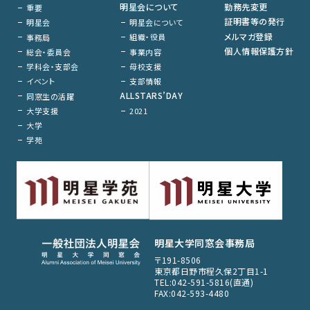
明星会について
勤務先変更
重要
証明書等の発行
明星会について
明星会
メルマガ登録
組織・役員
事務局
個人情報保護方針
事業内容
総会・委員会
母校支援
学科会・支部会
支部情報
イベント
ALLSTARS’DAY
同窓生の活躍
大学支援
2021
大学
学苑
明星大学同窓会事務局
〒191-8506
東京都日野市程久保2丁目1-1
TEL:042-591-5816(直通)
FAX:042-593-4480