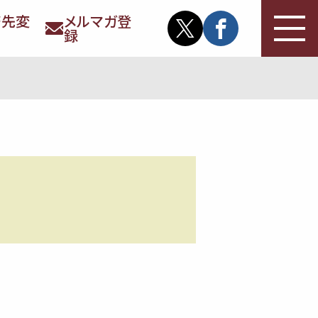
務先変
メルマガ登
録