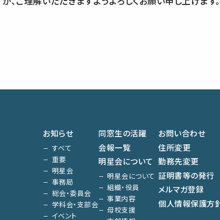
が、ご理解いただきますようよろしくお願い申し上げます
お知らせ
同窓生の活躍
お問い合わせ
会報一覧
住所変更
すべて
重要
明星会について
勤務先変更
明星会
証明書等の発行
明星会について
事務局
組織・役員
メルマガ登録
総会・委員会
事業内容
個人情報保護方
学科会・支部会
母校支援
イベント