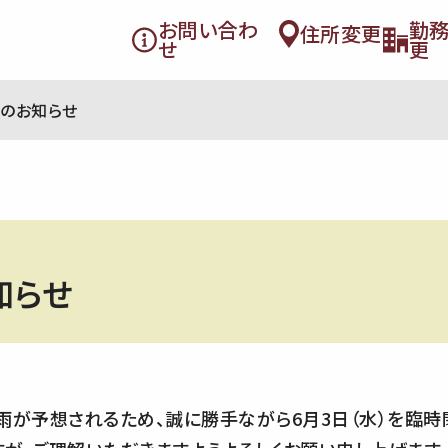
お問い合わ
勤
住所変更
せ
更
のお知らせ
知らせ
雨が予想されるため、誠に勝手ながら6月3日（水）を臨時