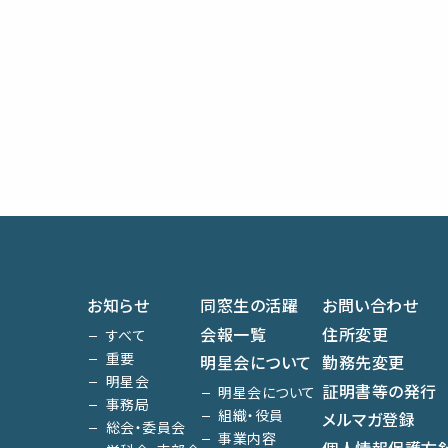
お知らせ
同窓生の活躍
お問い合わせ
会報一覧
住所変更
すべて
重要
明星会について
勤務先変更
明星会
証明書等の発行
明星会について
事務局
組織・役員
メルマガ登録
総会・委員会
事業内容
個人情報保護方