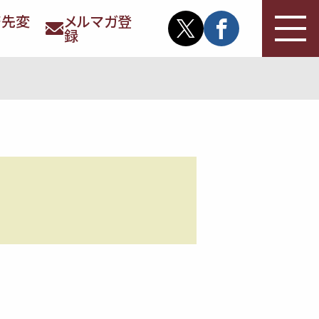
務先変
メルマガ登
録