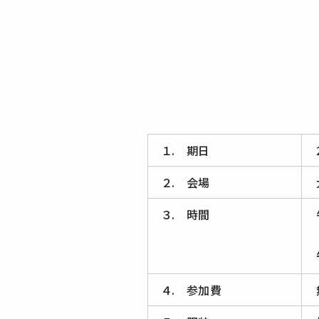
１. 期日
２. 会場
３. 時間
４. 参加費