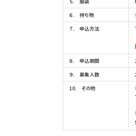
５. 服装
６. 持ち物
７. 申込方法
８. 申込期間
９. 募集人数
10. その他