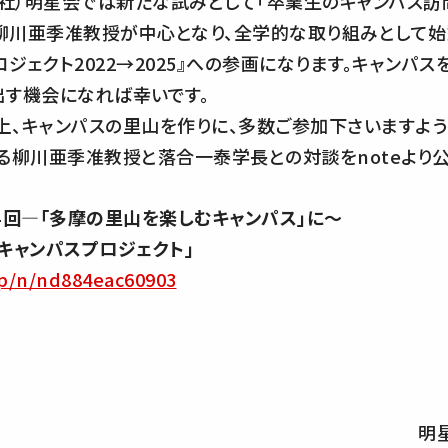
一社）明星会では新たな試みとして「卒業生のキャンパス訪
柳川亜季准教授が中心となり、全学的な取り組みとして始
プロジェクト2022→2025』への参画になります。キャン
出す機会になれば幸いです。
、キャンパスの里山を作りに、多数ご参加下さいますよう
る柳川亜季准教授と落合一泰学長との対談をnoteより公
4
回―
「多摩の里山を楽しむキャンパス」に～
キャンパスプロジェクト」
.jp/n/nd884eac60903
明