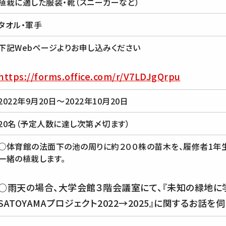
植栽に適した服装・靴（スニーカーなど）
タオル・軍手
下記Webページよりお申し込みください
https://forms.office.com/r/V7LDJgQrpu
2022年9月20日～2022年10月20日
20名（予定人数に達し次第〆切ます）
○体育館の法面下の池の周りに約２００株の苗木を、履修者1年
一緒の植栽します。
○雨天の場合、大学会館３階会議室にて、『未知の緑地に学
SATOYAMAプロジェクト2022→2025』に関するお話を