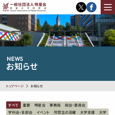
NEWS
お知らせ
トップページ
お知らせ
すべて
重要
明星会
事務局
総会・委員会
学科会・支部会
イベント
同窓生の活躍
大学支援
大学