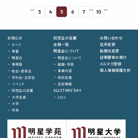
…
…
…
3
4
5
6
7
10
お知らせ
同窓生の活躍
お問い合わせ
会報一覧
住所変更
すべて
明星会について
勤務先変更
重要
証明書等の発行
明星会について
明星会
メルマガ登録
組織・役員
事務局
個人情報保護方針
事業内容
総会・委員会
母校支援
学科会・支部会
支部情報
イベント
ALLSTARS’DAY
同窓生の活躍
大学支援
2021
大学
学苑